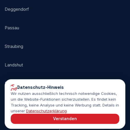
Deggendorf
Passau
Straubing
Landshut
Plattling
Datenschutz-Hinweis
Wir nutzen ausschließlich technisch notwendige Cookies,
um die Website-Funktionen sicherzustellen. Es findet kein
Tracking, keine Analyse und keine Werbung statt. Details in
unserer
Datenschutzerklärung
.
Verstanden
© 2026 SOMV Project Consulting GmbH
Impressum